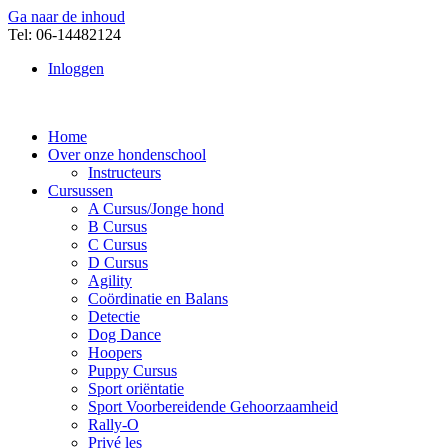
Ga naar de inhoud
Tel: 06-14482124
Inloggen
Home
Over onze hondenschool
Instructeurs
Cursussen
A Cursus/Jonge hond
B Cursus
C Cursus
D Cursus
Agility
Coördinatie en Balans
Detectie
Dog Dance
Hoopers
Puppy Cursus
Sport oriëntatie
Sport Voorbereidende Gehoorzaamheid
Rally-O
Privé les