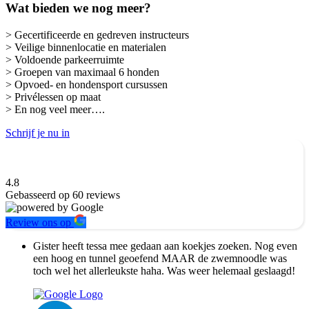
Wat bieden we nog meer?
> Gecertificeerde en gedreven instructeurs
> Veilige binnenlocatie en materialen
> Voldoende parkeerruimte
> Groepen van maximaal 6 honden
> Opvoed- en hondensport cursussen
> Privélessen op maat
> En nog veel meer….
Schrijf je nu in
4.8
Gebasseerd op
60
reviews
Review ons op
Gister heeft tessa mee gedaan aan koekjes zoeken. Nog even
een hoog en tunnel geoefend MAAR de zwemnoodle was
toch wel het allerleukste haha. Was weer helemaal geslaagd!